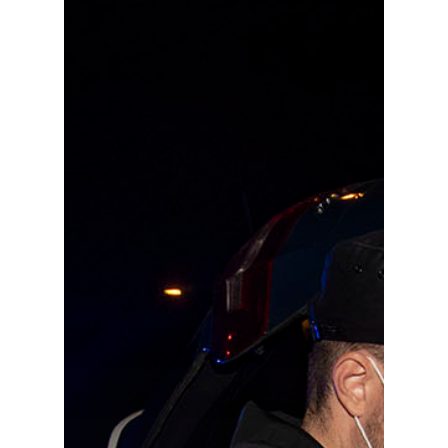
Planeta Rural
Especiales
Política
Galerías