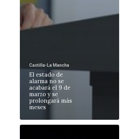
Castilla-La Manch
Toledo
Sanidad
Castilla-La Mancha
Ciudad Real
Economía
El estado de
Albacete
alarma no se
Educación
acabará el 9 de
Cuenca
marzo y se
Cultura
prolongará más
Guadalajara
meses
Deportes
Talavera
Sucesos
Medio Ambiente