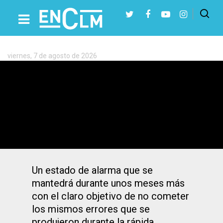
Etiqueta:
Estado
de
alarma
viernes, 7 de agosto de 2026
Presiona Intro para buscar o ESC para cerrar
El estado de alarma no se acabará el 9
de marzo y se prolongará más meses
Un estado de alarma que se
mantedrá durante unos meses más
con el claro objetivo de no cometer
los mismos errores que se
produjeron durante la rápida