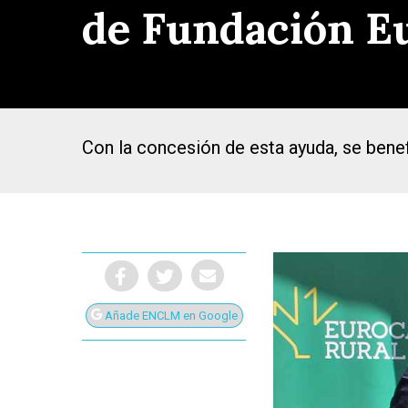
de Fundación Eu
Con la concesión de esta ayuda, se bene
Añade ENCLM en Google
Presiona Intro para buscar o ESC para cerrar