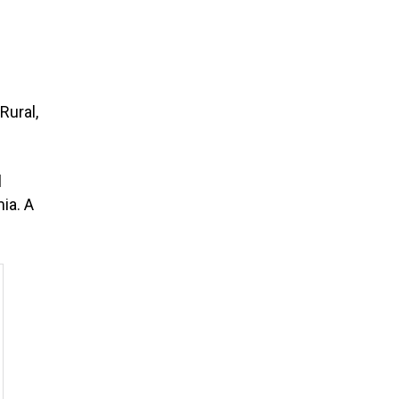
Rural,
l
ia. A