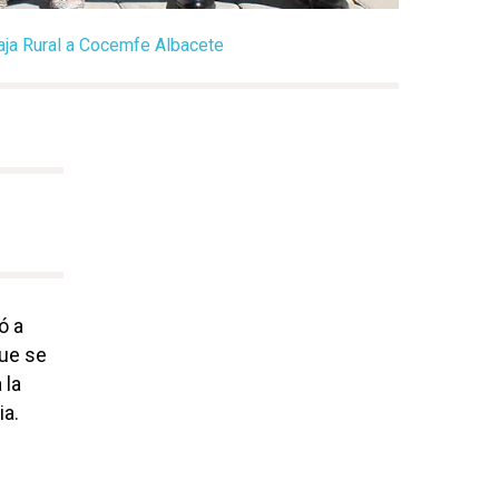
caja Rural a Cocemfe Albacete
ó a
que se
 la
ia.