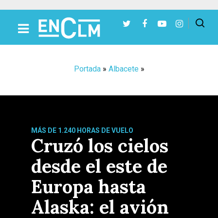
Presiona Intro para buscar o ESC para cerrar
Portada
»
Albacete
»
MÁS DE 1.240 HORAS DE VUELO
Cruzó los cielos
desde el este de
Europa hasta
Alaska: el avión