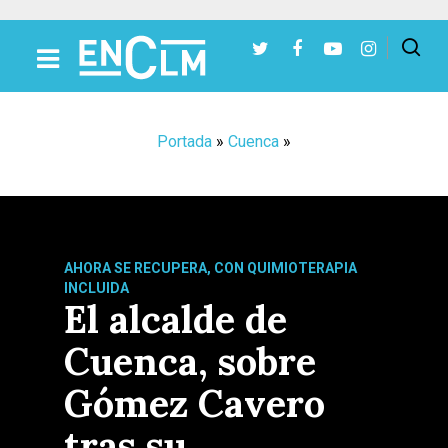
Presiona Intro para buscar o ESC para cerrar
Portada
»
Cuenca
»
AHORA SE RECUPERA, CON QUIMIOTERAPIA
INCLUIDA
El alcalde de
Cuenca, sobre
Gómez Cavero
tras su