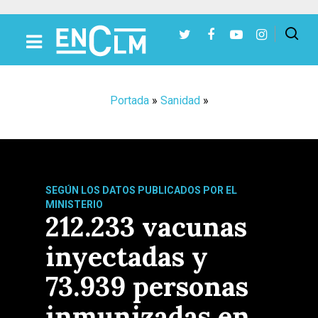
Presiona Intro para buscar o ESC para cerrar
Portada
»
Sanidad
»
SEGÚN LOS DATOS PUBLICADOS POR EL
MINISTERIO
212.233 vacunas
inyectadas y
73.939 personas
inmunizadas en