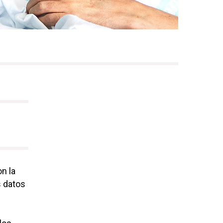
n la
s datos