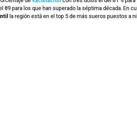
porcentaje de
vacunación
con tres dosis el del 81 % para 
l 89 para los que han superado la séptima década. En cu
ntil
la región está en el top 5 de más sueros puestos a n