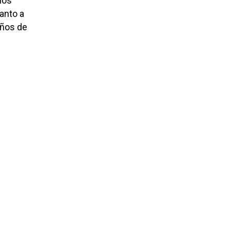
los
anto a
iños de