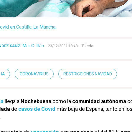
ovid en Castilla-La Mancha.
Mar G. Illán
-
-
NDEZ SANZ
23/12/2021 18:48
Toledo
CHA
CORONAVIRIUS
RESTRICCIONES NAVIDAD
ha
llega a
Nochebuena
como la
comunidad autónoma
co
lada
de
casos de Covid
más baja de España, tanto en lo
.