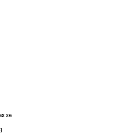
tas se
l