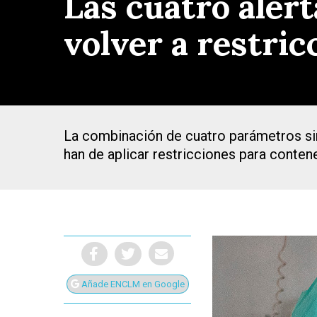
Las cuatro aler
volver a restri
La combinación de cuatro parámetros si
han de aplicar restricciones para conte
Presiona Intro para buscar o ESC para cerrar
Añade ENCLM en Google