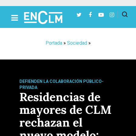
Presiona Intro para buscar o ESC para cerrar
Portada
»
Sociedad
»
DEFIENDEN LA COLABORACIÓN PÚBLICO-
PRIVADA
Residencias de
mayores de CLM
rechazan el
nuevo modelo: