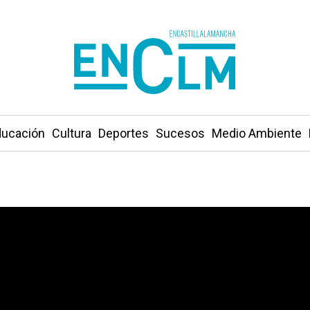
ucación
Cultura
Deportes
Sucesos
Medio Ambiente
ncia machista en Jadraque ya había contactado con el cent