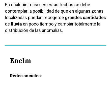
En cualquier caso, en estas fechas se debe
contemplar la posibilidad de que en algunas zonas
localizadas puedan recogerse
grandes cantidades
de
lluvia
en poco tiempo y cambiar totalmente la
distribución de las anomalías.
Castilla-La Manch
Toledo
Sanidad
Ciudad Real
Economía
Albacete
Enclm
Educación
Cuenca
Cultura
Guadalajara
Redes sociales:
Deportes
Talavera
Sucesos
Medio Ambiente