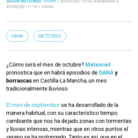
Enclm
-
SEGÚN METEORED
30/09/2021 10:50
| Actualizado a
-
30/09/2021 11:15
Toledo
DANA
METEORED
¿Cómo será el mes de octubre?
Meteored
pronostica que en habrá episodios de
DANA
y
borrascas
en Castilla-La Mancha, un mes
tradicionalmente lluvioso.
El mes de septiembre
se ha desarrollado de la
manera habitual, con su característico tiempo
cambiante que nos ha dejado zonas con tormentas
y lluvias intensas, mientras que en otros puntos el
verano se ha prolongado. Tanto es así, que en el