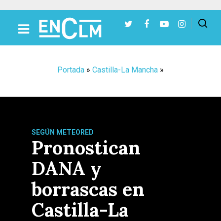
Presiona Intro para buscar o ESC para cerrar
Portada
»
Castilla-La Mancha
»
SEGÚN METEORED
Pronostican
DANA y
borrascas en
Castilla-La