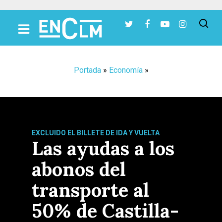
Presiona Intro para buscar o ESC para cerrar
Portada
»
Economía
»
EXCLUIDO EL BILLETE DE IDA Y VUELTA
Las ayudas a los
abonos del
transporte al
50% de Castilla-