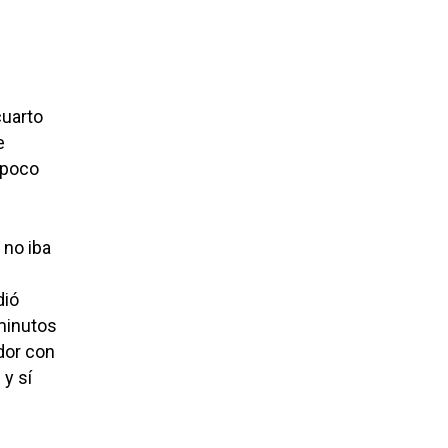
cuarto
e
 poco
 no iba
dió
 minutos
dor con
 y sí