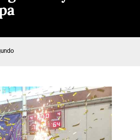
pa
egundo