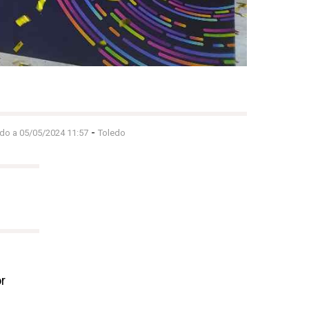
-
ado a 05/05/2024 11:57
Toledo
or