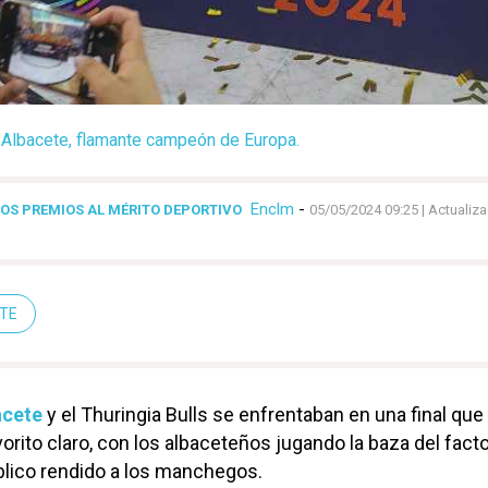
Albacete, flamante campeón de Europa.
Enclm
-
OS PREMIOS AL MÉRITO DEPORTIVO
05/05/2024 09:25
| Actualiz
TE
acete
y el Thuringia Bulls se enfrentaban en una final que
rito claro, con los albaceteños jugando la baza del fact
blico rendido a los manchegos.