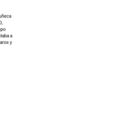
muñeca
0,
mpo
ataba a
 aros y