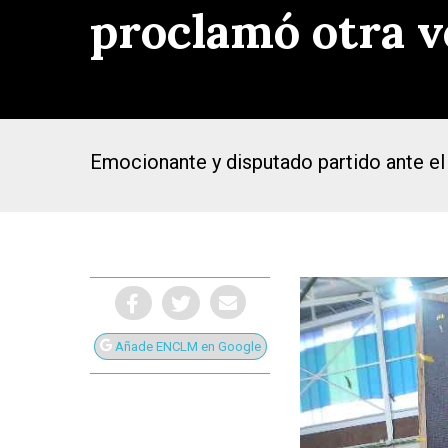
proclamó otra 
Emocionante y disputado partido ante el 
Añade ENCLM en Google
Presiona Intro para buscar o ESC para cerrar