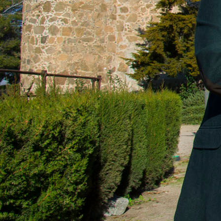
Planeta Rural
Especiales
Política
Galerías