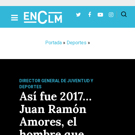
Presiona Intro para buscar o ESC para cerrar
Portada
»
Deportes
»
DIRECTOR GENERAL DE JUVENTUD Y
DEPORTES
Así fue 2017…
Juan Ramón
Amores, el
hombre que